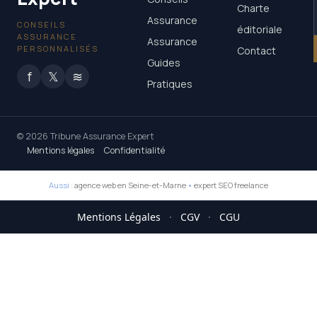
Charte
Assurance
CONSEILS
éditoriale
ASSURANCE
Assurance
PERSONNALISÉS
Contact
Guides
f
𝕏
≋
Pratiques
© 2026 Tribune Assurance Expert
Mentions légales
Confidentialité
Aussi :
agence web en Seine-et-Marne
•
expert SEO freelance
Mentions Légales
·
CGV
·
CGU