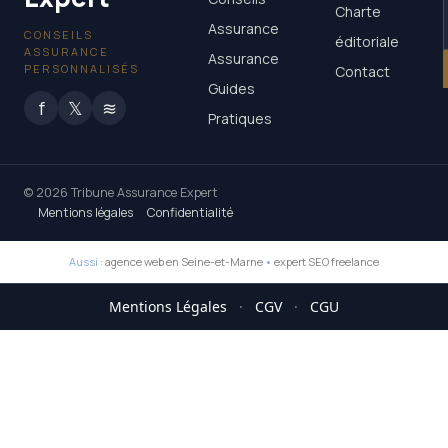
Charte
Assurance
CONSEILS
éditoriale
ASSURANCE
Assurance
PERSONNALISÉS
Contact
Guides
f
𝕏
≋
Pratiques
© 2026 Tribune Assurance Expert
Mentions légales
Confidentialité
Aussi :
agence web en Seine-et-Marne
•
expert SEO freelance
Mentions Légales
·
CGV
·
CGU