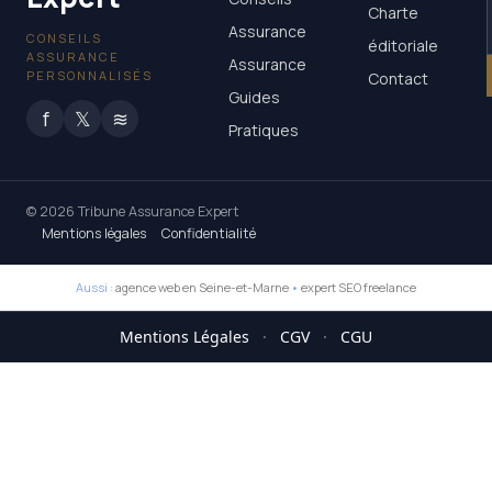
Charte
Assurance
CONSEILS
éditoriale
ASSURANCE
Assurance
PERSONNALISÉS
Contact
Guides
f
𝕏
≋
Pratiques
© 2026 Tribune Assurance Expert
Mentions légales
Confidentialité
Aussi :
agence web en Seine-et-Marne
•
expert SEO freelance
Mentions Légales
·
CGV
·
CGU