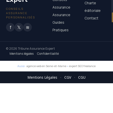
Charte
Assurance
CONSEILS
éditoriale
ASSURANCE
Assurance
PERSONNALISÉS
Contact
Guides
f
𝕏
≋
Pratiques
© 2026 Tribune Assurance Expert
Mentions légales
Confidentialité
Aussi :
agence web en Seine-et-Marne
•
expert SEO freelance
Mentions Légales
·
CGV
·
CGU