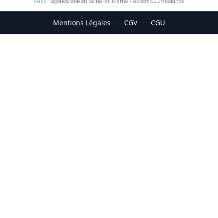
Aussi :
agence web en Seine-et-Marne
•
expert SEO freelance
Mentions Légales
·
CGV
·
CGU