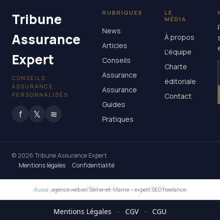
RUBRIQUES
LE
Tribune
MÉDIA
News
Assurance
À propos
Articles
L'équipe
Expert
Conseils
Charte
Assurance
CONSEILS
éditoriale
ASSURANCE
Assurance
PERSONNALISÉS
Contact
Guides
f
𝕏
≋
Pratiques
© 2026 Tribune Assurance Expert
Mentions légales
Confidentialité
Aussi :
agence web en Seine-et-Marne
•
expert SEO freelance
Mentions Légales
·
CGV
·
CGU