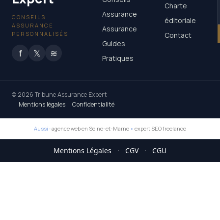
Charte
Assurance
CONSEILS
éditoriale
ASSURANCE
Assurance
PERSONNALISÉS
Contact
Guides
f
𝕏
≋
Pratiques
© 2026 Tribune Assurance Expert
Mentions légales
Confidentialité
Aussi :
agence web en Seine-et-Marne
•
expert SEO freelance
Mentions Légales
·
CGV
·
CGU