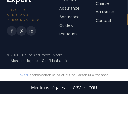
Charte
Assurance
CONSEILS
éditoriale
ASSURANCE
Assurance
PERSONNALISÉS
Contact
Guides
f
𝕏
≋
Pratiques
© 2026 Tribune Assurance Expert
Mentions légales
Confidentialité
Aussi :
agence web en Seine-et-Marne
•
expert SEO freelance
Mentions Légales
·
CGV
·
CGU