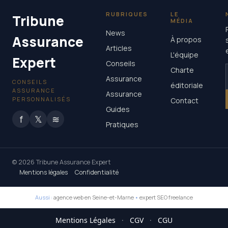
RUBRIQUES
LE
Tribune
MÉDIA
News
Assurance
À propos
Articles
L'équipe
Expert
Conseils
Charte
Assurance
CONSEILS
éditoriale
ASSURANCE
Assurance
PERSONNALISÉS
Contact
Guides
f
𝕏
≋
Pratiques
© 2026 Tribune Assurance Expert
Mentions légales
Confidentialité
Aussi :
agence web en Seine-et-Marne
•
expert SEO freelance
Mentions Légales
·
CGV
·
CGU