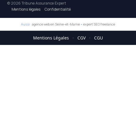
© 2026 Tribune Assurance Expert
Mentions légales
Confidentialité
Aussi :
agence web en Seine-et-Marne
•
expert SEO freelance
Mentions Légales
·
CGV
·
CGU