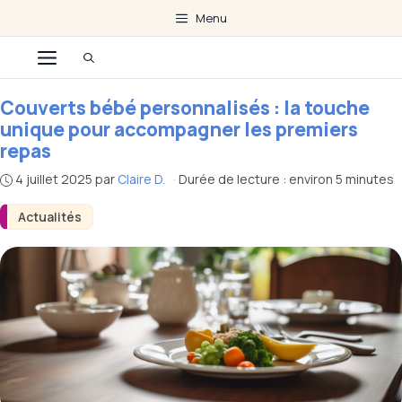
Aller
Menu
au
Menu
contenu
Couverts bébé personnalisés : la touche
unique pour accompagner les premiers
repas
4 juillet 2025
par
Claire D.
·
Durée de lecture : environ 5 minutes
Actualités